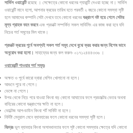
সার্ভিস ওয়ারেন্টি
রয়েছে । সেক্ষেত্রে কোনো ধরনের গ্যারান্টি দেওয়া হচ্ছে না। সার্ভিস
ওয়ারেন্টি মানে হলো, আপনার ক্রয়ের তারিখ হতে পরবর্তী ২ বছরে কোনো সমস্যা সৃষ্টি
হলে আমাদের কম্পানি সেটা দেখবে তবে কোনো ধরনের
যন্ত্রাংশ নষ্ট হয়ে গেলে সেটার
মূল্য গ্রাহক বহন করবে
এবং প্রডাক্ট সম্পর্কিত সকল সার্ভিসিং এর কাজ করা হবে যদি
নিচের শর্ত সমূহের মিল থাকে।
প্রডাক্ট ক্রয়ের পূর্বে অবশ্যই সকল শর্ত সমূহ দেখে বুঝে ক্রয় করার জন্য বিশেষ ভাবে
অনুরোধ করা হলো।
সাহায্যের জন্য কল করুন- ০১৭১২৪৪৪৩৩৬ ।
ওয়ারেরন্টি পাওয়ার শর্ত সমূহঃ
অক্ষত ও পূর্বে কারো দ্বারা মেশিন খোলানো না হলে।
আগুনে পুরে না গেলে।
ভেঙ্গে না গেলে।
উপর থেকে নিচে পরে যাওয়া কিংবা বড় কোনো আঘাতের ফলে প্রডাক্টের ভেতর অথবা
বাহিরের কোনো যন্ত্রাংশের ক্ষতি না হলে।
ভোল্টেজ আপ-ডাউন কিংবা শর্ট সার্কিট না হলে।
নির্দিষ্ট মেনুয়াল মেনে ব্যাবহারের ফলে কোনো ধরনের সমস্যা সৃষ্টি হলে।
বিঃদ্রঃ
ভুল ব্যাবহার কিংবা অসাবধানতার ফলে সৃষ্ট কোনো সমস্যার ক্ষেত্রে যদি কোনো