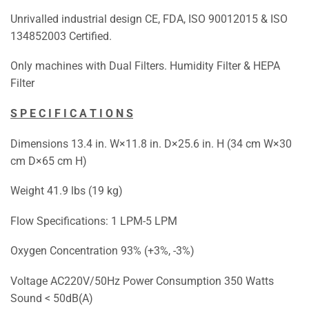
Unrivalled industrial design CE, FDA, ISO 90012015 & ISO
134852003 Certified.
Only machines with Dual Filters. Humidity Filter & HEPA
Filter
S P E C I F I C A T I O N S
Dimensions 13.4 in. W×11.8 in. D×25.6 in. H (34 cm W×30
cm D×65 cm H)
Weight 41.9 lbs (19 kg)
Flow Specifications: 1 LPM-5 LPM
Oxygen Concentration 93% (+3%, -3%)
Voltage AC220V/50Hz Power Consumption 350 Watts
Sound < 50dB(A)