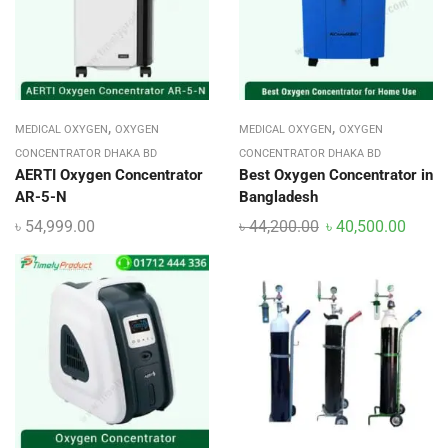
,
,
MEDICAL OXYGEN
OXYGEN
MEDICAL OXYGEN
OXYGEN
CONCENTRATOR DHAKA BD
CONCENTRATOR DHAKA BD
AERTI Oxygen Concentrator
Best Oxygen Concentrator in
AR-5-N
Bangladesh
৳
54,999.00
৳
44,200.00
৳
40,500.00